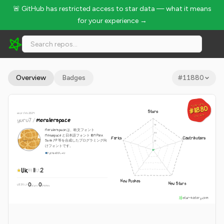
🚨 GitHub has restricted access to star data — what it means
for your experience →
yuru7/moralerspace - 1.1k Stars · Global Rank #11880
Overview
Badges
#
11880
GLOBAL RANK
GLOBAL RANK
#11880
#11880
Stars
since Feb 2024
Aug 7, 2026
Aug 7, 2026
yuru7
/
moralerspace
Moralerspace は、欧文フォント
Monaspace と日本語フォント IBM Plex
Forks
Contributors
Sans JP 等を合成したプログラミング向
けフォントです。
Python
OFL-1.1
1.1k
11
2
New Pushes
New Stars
0
0
WEEKLY
·
stars
pushes
star-history.com